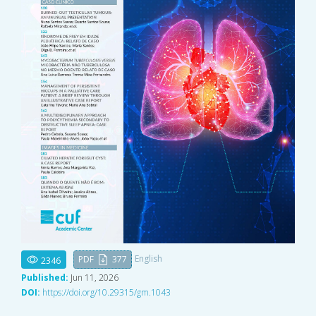
English
PDF
377
2346
Published:
Jun 11, 2026
DOI:
https://doi.org/10.29315/gm.1043