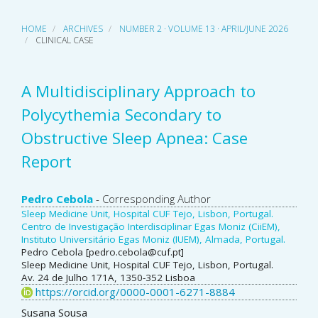
HOME
ARCHIVES
NUMBER 2 · VOLUME 13 · APRIL/JUNE 2026
CLINICAL CASE
A Multidisciplinary Approach to
Polycythemia Secondary to
Obstructive Sleep Apnea: Case
Report
Main
Pedro Cebola
- Corresponding Author
Sleep Medicine Unit, Hospital CUF Tejo, Lisbon, Portugal.
Article
Centro de Investigação Interdisciplinar Egas Moniz (CiiEM),
Instituto Universitário Egas Moniz (IUEM), Almada, Portugal.
Content
Pedro Cebola [pedro.cebola@cuf.pt]
Sleep Medicine Unit, Hospital CUF Tejo, Lisbon, Portugal.
Av. 24 de Julho 171A, 1350-352 Lisboa
https://orcid.org/0000-0001-6271-8884
Susana Sousa