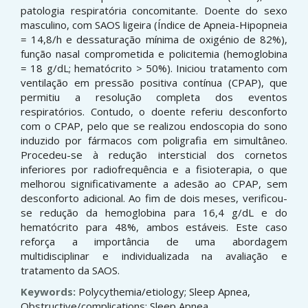
patologia respiratória concomitante. Doente do sexo
masculino, com SAOS ligeira (Índice de Apneia-Hipopneia
= 14,8/h e dessaturação mínima de oxigénio de 82%),
função nasal comprometida e policitemia (hemoglobina
= 18 g/dL; hematócrito > 50%). Iniciou tratamento com
ventilação em pressão positiva contínua (CPAP), que
permitiu a resolução completa dos eventos
respiratórios. Contudo, o doente referiu desconforto
com o CPAP, pelo que se realizou endoscopia do sono
induzido por fármacos com poligrafia em simultâneo.
Procedeu-se à redução intersticial dos cornetos
inferiores por radiofrequência e a fisioterapia, o que
melhorou significativamente a adesão ao CPAP, sem
desconforto adicional. Ao fim de dois meses, verificou-
se redução da hemoglobina para 16,4 g/dL e do
hematócrito para 48%, ambos estáveis. Este caso
reforça a importância de uma abordagem
multidisciplinar e individualizada na avaliação e
tratamento da SAOS.
Keywords:
Polycythemia/etiology; Sleep Apnea,
Obstructive/complications; Sleep Apnea,