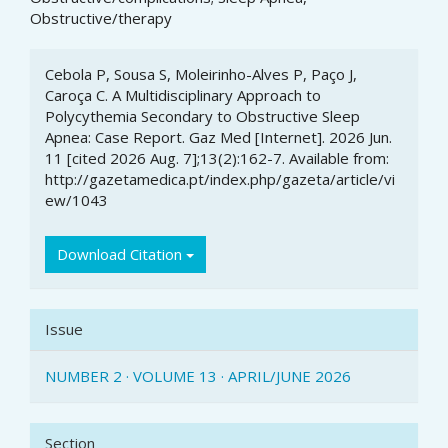
Obstructive/therapy
Article
Cebola P, Sousa S, Moleirinho-Alves P, Paço J,
Details
Caroça C. A Multidisciplinary Approach to
Polycythemia Secondary to Obstructive Sleep
Apnea: Case Report. Gaz Med [Internet]. 2026 Jun.
11 [cited 2026 Aug. 7];13(2):162-7. Available from:
http://gazetamedica.pt/index.php/gazeta/article/vi
ew/1043
Download Citation
Issue
NUMBER 2 · VOLUME 13 · APRIL/JUNE 2026
Section