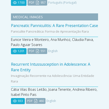
1700
PDF
957
Português (Portugal)
MEDICAL IMAGES
Pancreatic Panniculitis: A Rare Presentation Case
Paniculite Pancreática: Forma de Apresentação Rara
Eunice Vieira e Monteiro, Ana Munhoz, Cláudia Paiva,
Paulo Aguiar Soares
1201
PDF
551
English
Recurrent Intussusception in Adolescence: A
Rare Entity
Invaginação Recorrente na Adolescência: Uma Entidade
Rara
Cátia Vilas Boas Leitão, Joana Tenente, Andreia Ribeiro,
Isabel Pinto Pais
933
PDF
460
English