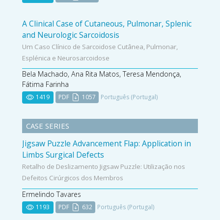
A Clinical Case of Cutaneous, Pulmonar, Splenic
and Neurologic Sarcoidosis
Um Caso Clínico de Sarcoidose Cutânea, Pulmonar,
Esplénica e Neurosarcoidose
Bela Machado, Ana Rita Matos, Teresa Mendonça,
Fátima Farinha
1419
PDF
1057
Português (Portugal)
CASE SERIES
Jigsaw Puzzle Advancement Flap: Application in
Limbs Surgical Defects
Retalho de Deslizamento Jigsaw Puzzle: Utilização nos
Defeitos Cirúrgicos dos Membros
Ermelindo Tavares
1193
PDF
632
Português (Portugal)