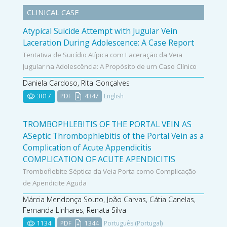
CLINICAL CASE
Atypical Suicide Attempt with Jugular Vein
Laceration During Adolescence: A Case Report
Tentativa de Suicídio Atípica com Laceração da Veia
Jugular na Adolescência: A Propósito de um Caso Clínico
Daniela Cardoso, Rita Gonçalves
3017
PDF
4347
English
TROMBOPHLEBITIS OF THE PORTAL VEIN AS
ASeptic Thrombophlebitis of the Portal Vein as a
Complication of Acute Appendicitis
COMPLICATION OF ACUTE APENDICITIS
Tromboflebite Séptica da Veia Porta como Complicação
de Apendicite Aguda
Márcia Mendonça Souto, João Carvas, Cátia Canelas,
Fernanda Linhares, Renata Silva
1134
PDF
1344
Português (Portugal)