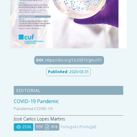
DOI:
https://doi.org/10.29315/gm.v7i1
Published:
2020-03-31
EDITORIAL
COVID-19 Pandemic
Pandemia COVID-19
José Carlos Lopes Martins
2538
PDF
918
Português (Portugal)