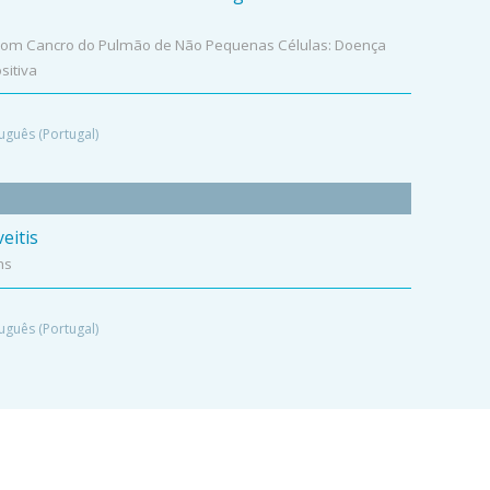
 com Cancro do Pulmão de Não Pequenas Células: Doença
sitiva
uguês (Portugal)
eitis
hs
uguês (Portugal)