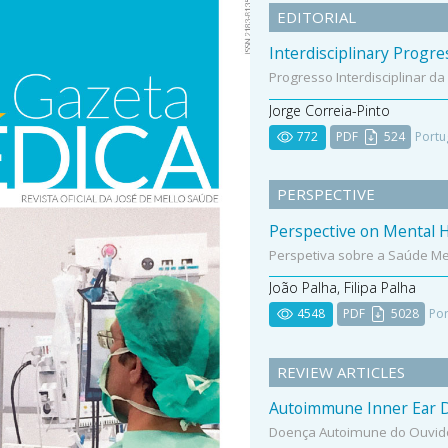
EDITORIAL
Interdisciplinary Progre
Progresso Interdisciplinar da
Jorge Correia-Pinto
772
PDF
524
Portu
PERSPECTIVE
Perspective on Mental H
Perspetiva sobre a Saúde Me
João Palha, Filipa Palha
4548
PDF
5028
Por
REVIEW ARTICLES
Autoimmune Inner Ear Di
Doença Autoimune do Ouvido 