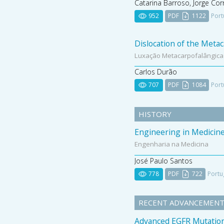
Catarina Barroso, Jorge Cor
952
PDF
1122
Port
Dislocation of the Metac
Luxação Metacarpofalângica 
Carlos Durão
707
PDF
1084
Port
HISTORY
Engineering in Medicin
Engenharia na Medicina
José Paulo Santos
778
PDF
722
Portu
RECENT ADVANCEMENT
Advanced EGFR Mutation-