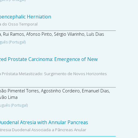
encephalic Herniation
a do Osso Temporal
, Rui Ramos, Afonso Pinto, Sérgio Vilarinho, Luís Dias
guês (Portugal)
zed Prostate Carcinoma: Emergence of New
 Próstata Metastizado: Surgimento de Novos Horizontes
oão Pimentel Torres, Agostinho Cordeiro, Emanuel Dias,
evão Lima
uguês (Portugal)
Duodenal Atresia with Annular Pancreas
tresia Duodenal Associada a Pâncreas Anular