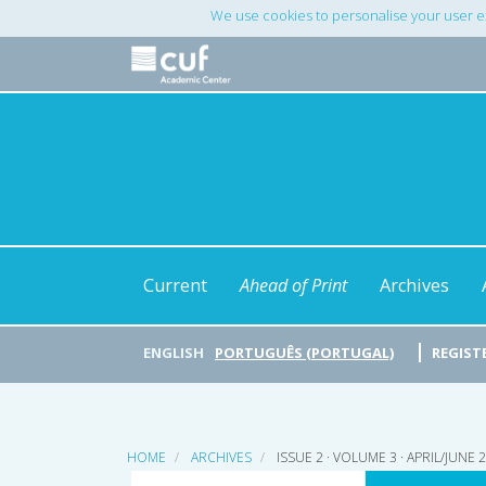
Main
We use cookies to personalise your user e
Navigation
Main
Content
Sidebar
Current
Ahead of Print
Archives
ENGLISH
PORTUGUÊS (PORTUGAL)
REGIST
HOME
ARCHIVES
ISSUE 2 · VOLUME 3 · APRIL/JUNE 