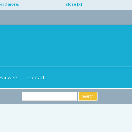
 Read
more
.
close [x]
eviewers
Contact
Search