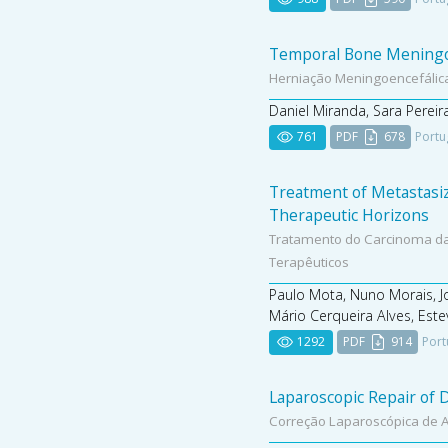
Temporal Bone Meningo
Herniação Meningoencefálic
Daniel Miranda, Sara Pereira
761
PDF
678
Portu
Treatment of Metastasi
Therapeutic Horizons
Tratamento do Carcinoma da
Terapêuticos
Paulo Mota, Nuno Morais, J
Mário Cerqueira Alves, Est
1292
PDF
914
Port
Laparoscopic Repair of 
Correção Laparoscópica de A