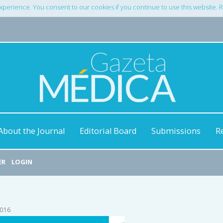
xperience. You consent to our cookies if you continue to use this website.
About the Journal
Editorial Board
Submissions
R
ER
LOGIN
2016