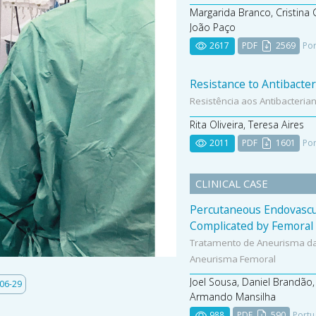
Margarida Branco, Cristina
João Paço
2617
PDF
2569
Por
Resistance to Antibacter
Resistência aos Antibacteria
Rita Oliveira, Teresa Aires
2011
PDF
1601
Por
CLINICAL CASE
Percutaneous Endovascu
Complicated by Femora
Tratamento de Aneurisma da
Aneurisma Femoral
Joel Sousa, Daniel Brandão,
06-29
Armando Mansilha
988
PDF
590
Portu