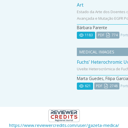
Art
Estado da Arte dos Doentes
Avançada e Mutação EGFR Po
Bárbara Parente
1183
PDF
774
Port
MEDICAL IMAGES
Fuchs’ Heterochromic Uv
Uveíte Heterocrómica de Fuc
Marta Guedes, Filipa Garcia
621
PDF
2748
Port
https://www.reviewercredits.com/user/gazeta-medica/