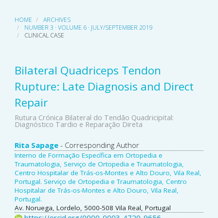
HOME
ARCHIVES
NUMBER 3 · VOLUME 6 · JULY/SEPTEMBER 2019
CLINICAL CASE
Bilateral Quadriceps Tendon
Rupture: Late Diagnosis and Direct
Repair
Rutura Crónica Bilateral do Tendão Quadricipital:
Diagnóstico Tardio e Reparação Direta
Main
Rita Sapage
- Corresponding Author
Interno de Formação Específica em Ortopedia e
Article
Traumatologia, Serviço de Ortopedia e Traumatologia,
Centro Hospitalar de Trás-os-Montes e Alto Douro, Vila Real,
Content
Portugal. Serviço de Ortopedia e Traumatologia, Centro
Hospitalar de Trás-os-Montes e Alto Douro, Vila Real,
Portugal.
Av. Noruega, Lordelo, 5000-508 Vila Real, Portugal
https://orcid.org/0000-0003-4720-9656