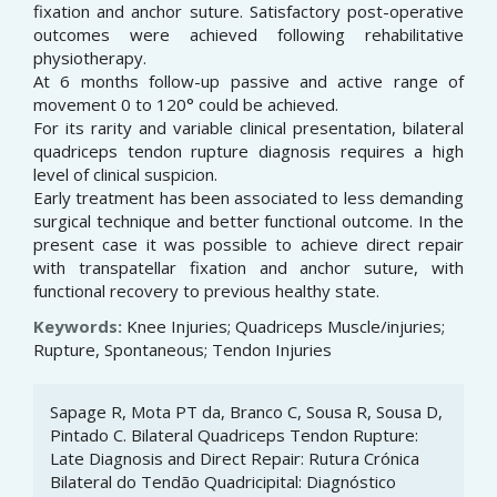
fixation and anchor suture. Satisfactory post-operative
outcomes were achieved following rehabilitative
physiotherapy.
At 6 months follow-up passive and active range of
movement 0 to 120° could be achieved.
For its rarity and variable clinical presentation, bilateral
quadriceps tendon rupture diagnosis requires a high
level of clinical suspicion.
Early treatment has been associated to less demanding
surgical technique and better functional outcome. In the
present case it was possible to achieve direct repair
with transpatellar fixation and anchor suture, with
functional recovery to previous healthy state.
Keywords:
Knee Injuries; Quadriceps Muscle/injuries;
Rupture, Spontaneous; Tendon Injuries
Article
Sapage R, Mota PT da, Branco C, Sousa R, Sousa D,
Details
Pintado C. Bilateral Quadriceps Tendon Rupture:
Late Diagnosis and Direct Repair: Rutura Crónica
Bilateral do Tendão Quadricipital: Diagnóstico